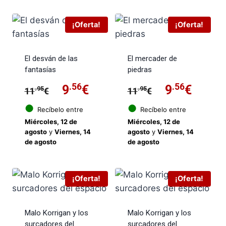
12.95€.
10.3
¡Oferta!
¡Oferta!
El desván de las
El mercader de
fantasías
piedras
El
.56
El
El
.56
El
9
€
9
€
.95
.95
11
€
11
€
precio
precio
precio
preci
●
●
Recíbelo entre
Recíbelo entre
Miércoles, 12 de
Miércoles, 12 de
original
actual
original
actua
agosto
y
Viernes, 14
agosto
y
Viernes, 14
de agosto
de agosto
era:
es:
era:
es:
11.95€.
9.56€.
11.95€.
9.56€
¡Oferta!
¡Oferta!
Malo Korrigan y los
Malo Korrigan y los
surcadores del
surcadores del