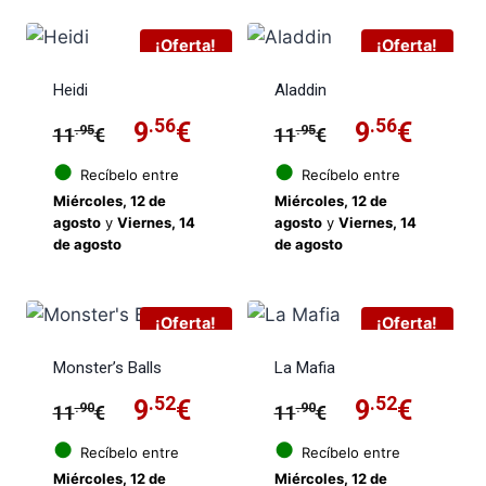
11.95€.
9.56€.
11.95€.
9.56€
¡Oferta!
¡Oferta!
Heidi
Aladdin
El
.56
El
El
.56
El
9
€
9
€
.95
.95
11
€
11
€
precio
precio
precio
preci
●
●
Recíbelo entre
Recíbelo entre
Miércoles, 12 de
Miércoles, 12 de
original
actual
original
actua
agosto
y
Viernes, 14
agosto
y
Viernes, 14
de agosto
de agosto
era:
es:
era:
es:
11.95€.
9.56€.
11.95€.
9.56€
¡Oferta!
¡Oferta!
Monster’s Balls
La Mafia
El
.52
El
El
.52
El
9
€
9
€
.90
.90
11
€
11
€
precio
precio
precio
preci
●
●
Recíbelo entre
Recíbelo entre
Miércoles, 12 de
Miércoles, 12 de