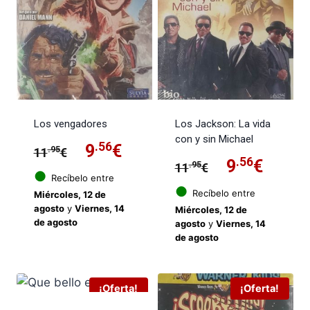
Los vengadores
Los Jackson: La vida
con y sin Michael
El
.56
El
9
€
.95
11
€
El
.56
El
9
€
.95
11
€
precio
precio
●
Recíbelo entre
precio
preci
●
Recíbelo entre
Miércoles, 12 de
original
actual
agosto
y
Viernes, 14
Miércoles, 12 de
original
actua
de agosto
agosto
y
Viernes, 14
era:
es:
de agosto
era:
es:
11.95€.
9.56€.
11.95€.
9.56€
¡Oferta!
¡Oferta!