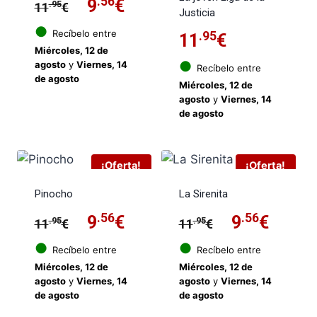
El
.56
El
9
€
.95
11
€
Justicia
precio
precio
●
Recíbelo entre
.95
11
€
Miércoles, 12 de
original
actual
●
agosto
y
Viernes, 14
Recíbelo entre
de agosto
era:
es:
Miércoles, 12 de
agosto
y
Viernes, 14
11.95€.
9.56€.
de agosto
¡Oferta!
¡Oferta!
Pinocho
La Sirenita
El
.56
El
El
.56
El
9
€
9
€
.95
.95
11
€
11
€
precio
precio
precio
preci
●
●
Recíbelo entre
Recíbelo entre
Miércoles, 12 de
Miércoles, 12 de
original
actual
original
actua
agosto
y
Viernes, 14
agosto
y
Viernes, 14
de agosto
de agosto
era:
es:
era:
es: