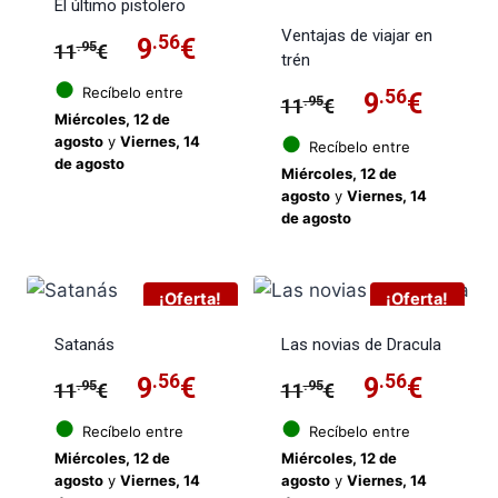
El último pistolero
Ventajas de viajar en
El
.56
El
9
€
.95
11
€
trén
precio
precio
●
Recíbelo entre
El
.56
El
9
€
.95
11
€
Miércoles, 12 de
original
actual
precio
preci
●
agosto
y
Viernes, 14
Recíbelo entre
de agosto
era:
es:
Miércoles, 12 de
original
actua
agosto
y
Viernes, 14
11.95€.
9.56€.
de agosto
era:
es:
11.95€.
9.56€
¡Oferta!
¡Oferta!
Satanás
Las novias de Dracula
El
.56
El
El
.56
El
9
€
9
€
.95
.95
11
€
11
€
precio
precio
precio
preci
●
●
Recíbelo entre
Recíbelo entre
Miércoles, 12 de
Miércoles, 12 de
original
actual
original
actua
agosto
y
Viernes, 14
agosto
y
Viernes, 14