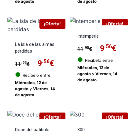
de agosto
de agosto
era:
es:
era:
es:
11.95€.
9.56€.
11.95€.
9.56€
¡Oferta!
¡Oferta!
Intemperie
La isla de las almas
El
.56
El
9
€
.95
11
€
perdidas
precio
preci
●
Recíbelo entre
El
.56
El
9
€
.95
11
€
Miércoles, 12 de
original
actua
precio
precio
●
agosto
y
Viernes, 14
Recíbelo entre
de agosto
era:
es:
Miércoles, 12 de
original
actual
agosto
y
Viernes, 14
11.95€.
9.56€
de agosto
era:
es:
11.95€.
9.56€.
¡Oferta!
¡Oferta!
Doce del patibulo
300