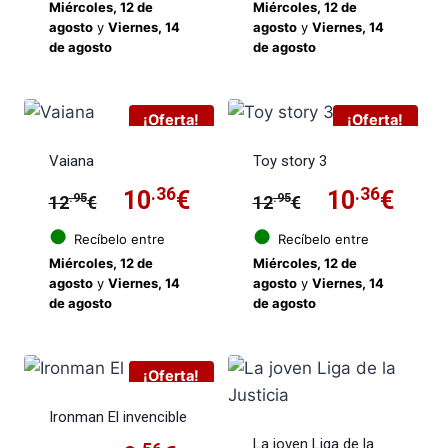
Miércoles, 12 de
Miércoles, 12 de
original
actual
original
actu
agosto
y
Viernes, 14
agosto
y
Viernes, 14
de agosto
de agosto
era:
es:
era:
es:
12.95€.
10.36€.
12.95€.
10.3
¡Oferta!
¡Oferta!
Vaiana
Toy story 3
El
.36
El
El
.36
El
10
€
10
€
.95
.95
12
€
12
€
precio
precio
precio
prec
●
●
Recíbelo entre
Recíbelo entre
Miércoles, 12 de
Miércoles, 12 de
original
actual
original
actu
agosto
y
Viernes, 14
agosto
y
Viernes, 14
de agosto
de agosto
era:
es:
era:
es:
12.95€.
10.36€.
12.95€.
10.3
¡Oferta!
Ironman El invencible
La joven Liga de la