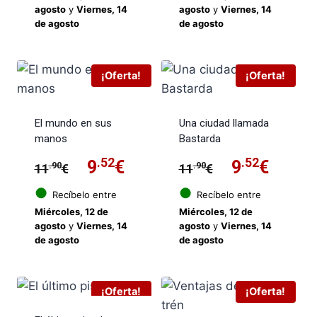
original
actual
original
actua
agosto
y
Viernes, 14
agosto
y
Viernes, 14
de agosto
de agosto
era:
es:
era:
es:
11.90€.
9.52€.
11.90€.
9.52€
¡Oferta!
¡Oferta!
El mundo en sus
Una ciudad llamada
manos
Bastarda
El
.52
El
El
.52
El
9
€
9
€
.90
.90
11
€
11
€
precio
precio
precio
preci
●
●
Recíbelo entre
Recíbelo entre
Miércoles, 12 de
Miércoles, 12 de
original
actual
original
actua
agosto
y
Viernes, 14
agosto
y
Viernes, 14
de agosto
de agosto
era:
es:
era:
es:
11.90€.
9.52€.
11.90€.
9.52€
¡Oferta!
¡Oferta!