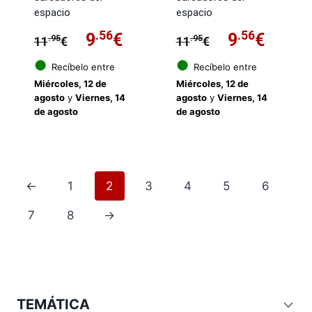
espacio
espacio
El
.56
El
El
.56
El
9
€
9
€
.95
.95
11
€
11
€
precio
precio
precio
preci
●
●
Recíbelo entre
Recíbelo entre
Miércoles, 12 de
Miércoles, 12 de
original
actual
original
actua
agosto
y
Viernes, 14
agosto
y
Viernes, 14
de agosto
de agosto
era:
es:
era:
es:
11.95€.
9.56€.
11.95€.
9.56€
←
1
2
3
4
5
6
7
8
→
TEMÁTICA