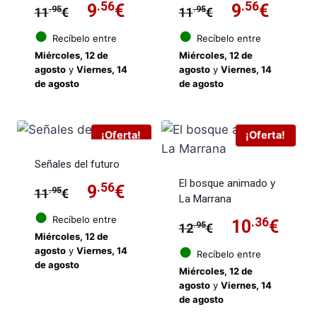
El
.56
El
El
.56
El
9
€
9
€
.95
.95
11
€
11
€
precio
precio
precio
preci
●
●
Recíbelo entre
Recíbelo entre
Miércoles, 12 de
Miércoles, 12 de
original
actual
original
actua
agosto
y
Viernes, 14
agosto
y
Viernes, 14
de agosto
de agosto
era:
es:
era:
es:
11.95€.
9.56€.
11.95€.
9.56€
¡Oferta!
¡Oferta!
Señales del futuro
El bosque animado y
El
.56
El
9
€
.95
11
€
La Marrana
precio
precio
●
Recíbelo entre
El
.36
El
10
€
.95
12
€
Miércoles, 12 de
original
actual
precio
prec
●
agosto
y
Viernes, 14
Recíbelo entre
de agosto
era:
es:
Miércoles, 12 de
original
actu
agosto
y
Viernes, 14
11.95€.
9.56€.
de agosto
era:
es: