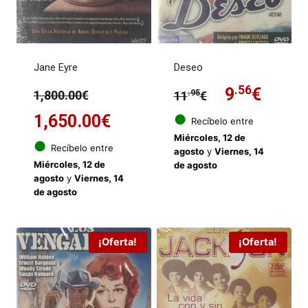
Jane Eyre
Deseo
El
El
.56
El
9
€
.95
1,800.00
€
11
€
precio
El
precio
preci
1,650.00
€
●
Recíbelo entre
Miércoles, 12 de
●
original
precio
original
actua
Recíbelo entre
agosto
y
Viernes, 14
Miércoles, 12 de
de agosto
era:
actual
era:
es:
agosto
y
Viernes, 14
de agosto
1,800.00€.
es:
11.95€.
9.56€
1,650.00€.
¡Oferta!
¡Oferta!