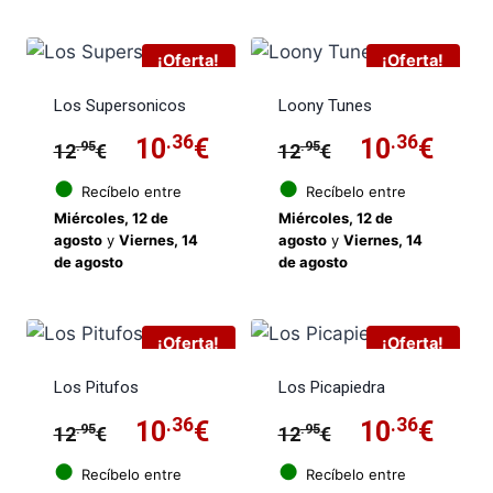
12.95€.
10.3
¡Oferta!
¡Oferta!
Los Supersonicos
Loony Tunes
El
.36
El
El
.36
El
10
€
10
€
.95
.95
12
€
12
€
precio
precio
precio
prec
●
●
Recíbelo entre
Recíbelo entre
Miércoles, 12 de
Miércoles, 12 de
original
actual
original
actu
agosto
y
Viernes, 14
agosto
y
Viernes, 14
de agosto
de agosto
era:
es:
era:
es:
12.95€.
10.36€.
12.95€.
10.3
¡Oferta!
¡Oferta!
Los Pitufos
Los Picapiedra
El
.36
El
El
.36
El
10
€
10
€
.95
.95
12
€
12
€
precio
precio
precio
prec
●
●
Recíbelo entre
Recíbelo entre