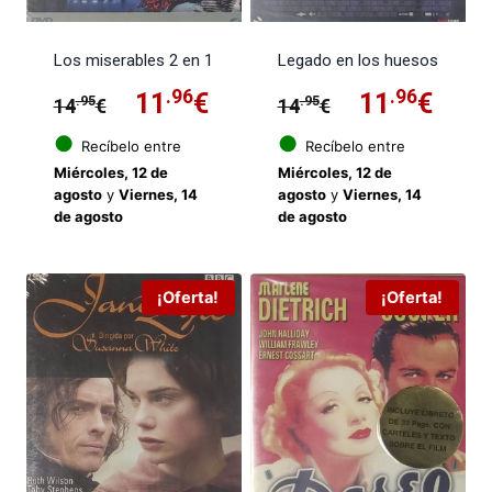
Los miserables 2 en 1
Legado en los huesos
El
.96
El
El
.96
El
11
€
11
€
.95
.95
14
€
14
€
precio
precio
precio
prec
●
●
Recíbelo entre
Recíbelo entre
Miércoles, 12 de
Miércoles, 12 de
original
actual
original
actu
agosto
y
Viernes, 14
agosto
y
Viernes, 14
de agosto
de agosto
era:
es:
era:
es:
14.95€.
11.96€.
14.95€.
11.9
¡Oferta!
¡Oferta!