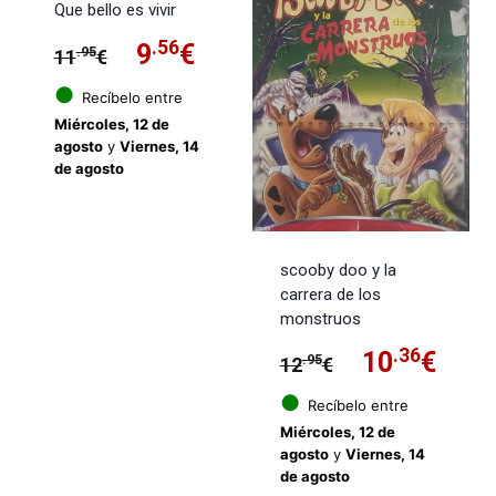
Que bello es vivir
El
.56
El
9
€
.95
11
€
precio
precio
●
Recíbelo entre
Miércoles, 12 de
original
actual
agosto
y
Viernes, 14
de agosto
era:
es:
11.95€.
9.56€.
scooby doo y la
carrera de los
monstruos
El
.36
El
10
€
.95
12
€
precio
prec
●
Recíbelo entre
Miércoles, 12 de
original
actu
agosto
y
Viernes, 14
de agosto
era:
es: