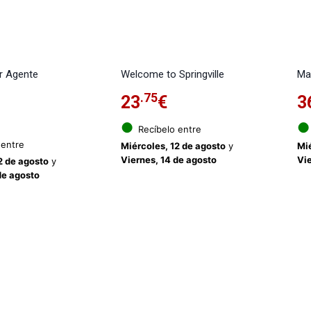
er Agente
Welcome to Springville
Mac
.75
23
€
3
●
●
Recíbelo entre
 entre
Miércoles, 12 de agosto
y
Mié
Viernes, 14 de agosto
Vie
2 de agosto
y
de agosto