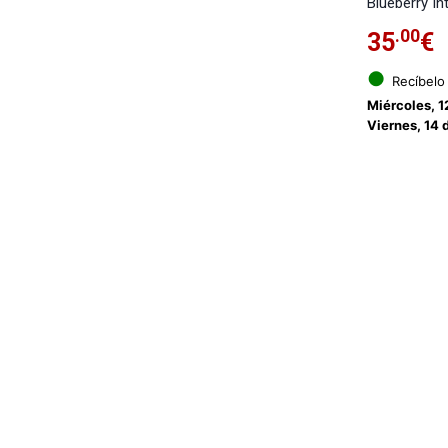
Blueberry In
.00
35
€
●
Recíbelo
Miércoles, 1
Viernes, 14 