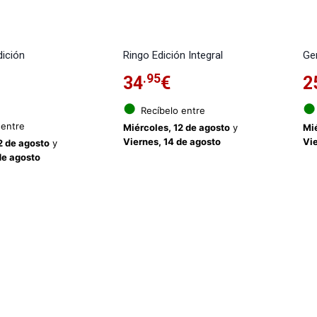
ición
Ringo Edición Integral
Ge
.95
34
€
2
●
●
Recíbelo entre
 entre
Miércoles, 12 de agosto
y
Mié
Viernes, 14 de agosto
Vie
2 de agosto
y
de agosto