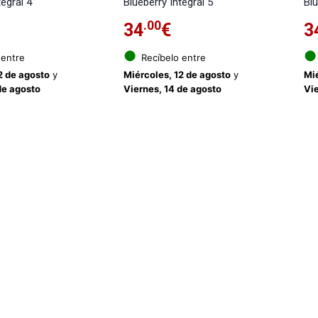
tegral 4
Blueberry Integral 5
Blu
.00
34
€
3
●
●
 entre
Recíbelo entre
2 de agosto
y
Miércoles, 12 de agosto
y
Mié
de agosto
Viernes, 14 de agosto
Vie