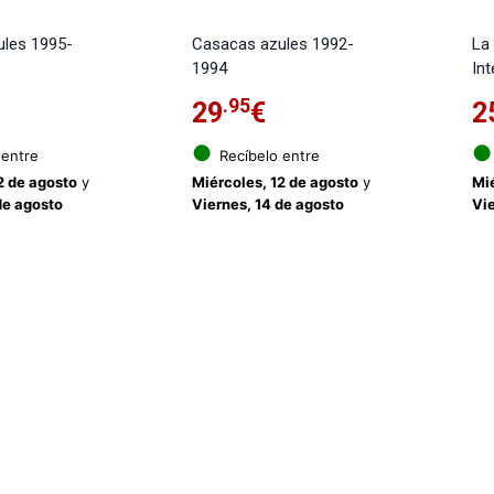
ules 1995-
Casacas azules 1992-
La 
1994
Int
.95
29
€
2
●
●
 entre
Recíbelo entre
2 de agosto
y
Miércoles, 12 de agosto
y
Mié
de agosto
Viernes, 14 de agosto
Vie