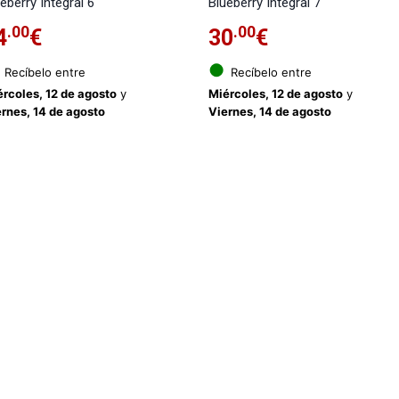
eberry Integral 6
Blueberry Integral 7
.00
.00
4
€
30
€
●
Recíbelo entre
Recíbelo entre
rcoles, 12 de agosto
y
Miércoles, 12 de agosto
y
rnes, 14 de agosto
Viernes, 14 de agosto