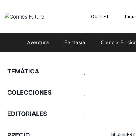
Saltar
al
OUTLET
|
Liqu
contenido
Aventura
Fantasía
Ciencia Ficció
TEMÁTICA
COLECCIONES
EDITORIALES
PRECIO
BLUEBERRY