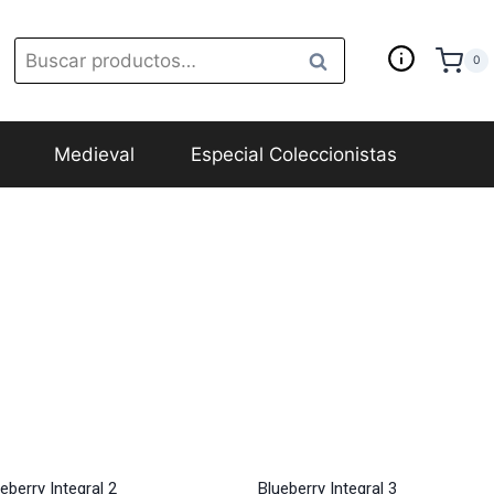
Buscar
Buscar
0
Learn
por:
Medieval
Especial Coleccionistas
eberry Integral 2
Blueberry Integral 3