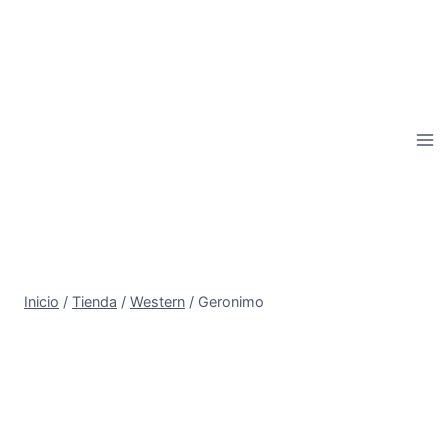
Saltar
al
contenido
Inicio
/
Tienda
/
Western
/
Geronimo