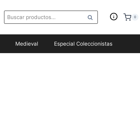
Buscar
Buscar
0
Learn
por:
Medieval
Especial Coleccionistas