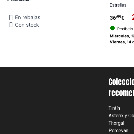
Estrellas
.00
En rebajas
36
€
Con stock
●
Recíbelo
Miércoles, 1
Viernes, 14 
Colecci
recome
Tintín
Astérix y Ob
Thorgal
Perceván