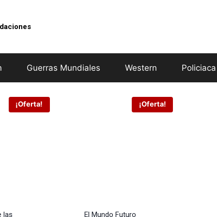
idaciones
n
Guerras Mundiales
Western
Policiaca
¡Oferta!
¡Oferta!
e las
El Mundo Futuro