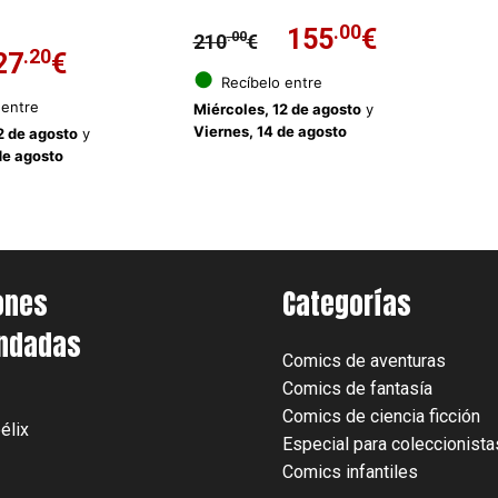
El
.00
El
155
€
.00
210
€
El
.20
El
27
€
precio
precio
●
Recíbelo entre
precio
precio
 entre
Miércoles, 12 de agosto
y
original
actual
Viernes, 14 de agosto
2 de agosto
y
original
actual
de agosto
era:
es:
era:
es:
210.00€.
155.00€.
36.00€.
27.20€.
ones
Categorías
ndadas
Comics de aventuras
Comics de fantasía
Comics de ciencia ficción
élix
Especial para coleccionista
Comics infantiles