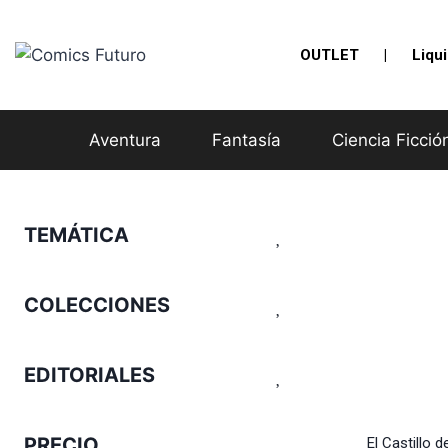
Saltar
al
OUTLET
|
Liqu
contenido
Aventura
Fantasía
Ciencia Ficció
TEMÁTICA
COLECCIONES
EDITORIALES
PRECIO
El Castillo d