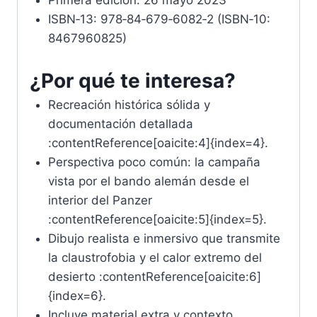
ISBN‑13: 978‑84‑679‑6082‑2 (ISBN‑10:
8467960825)
¿Por qué te interesa?
Recreación histórica sólida y
documentación detallada
:contentReference[oaicite:4]{index=4}.
Perspectiva poco común: la campaña
vista por el bando alemán desde el
interior del Panzer
:contentReference[oaicite:5]{index=5}.
Dibujo realista e inmersivo que transmite
la claustrofobia y el calor extremo del
desierto :contentReference[oaicite:6]
{index=6}.
Incluye material extra y contexto