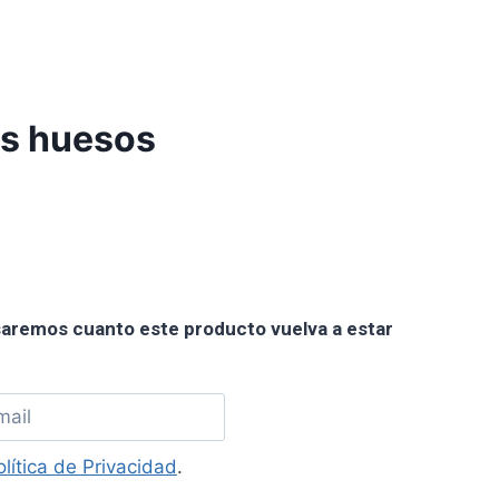
os huesos
o
l
isaremos cuanto este producto vuelva a estar
€.
olítica de Privacidad
.