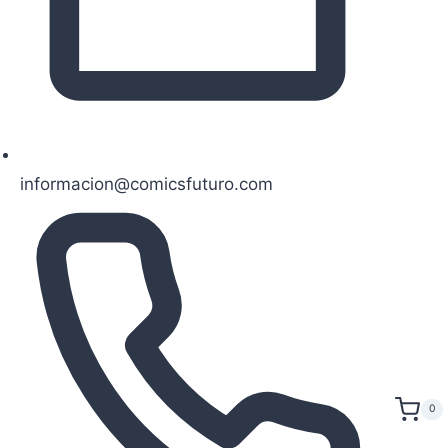
informacion@comicsfuturo.com
0