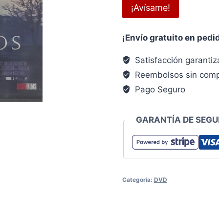
¡Avísame!
te
avisaremos
¡Envío gratuito en pedi
cuanto
este
Satisfacción garanti
producto
Reembolsos sin comp
vuelva
Pago Seguro
a
estar
disponible.
GARANTÍA DE SEGU
Categoría:
DVD