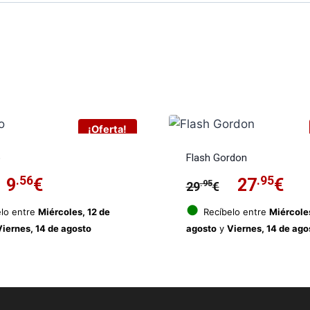
¡Oferta!
o
Flash Gordon
El
.56
El
El
.95
El
9
€
27
€
.95
29
€
precio
precio
precio
pre
●
lo entre
Miércoles, 12 de
Recíbelo entre
Miércoles
Viernes, 14 de agosto
agosto
y
Viernes, 14 de ago
original
actual
original
act
era:
es:
era:
es:
11.95€.
9.56€.
29.95€.
27.