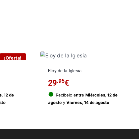
¡Oferta!
Eloy de la Iglesia
.95
29
€
cio
●
, 12 de
Recíbelo entre
Miércoles, 12 de
sto
agosto
y
Viernes, 14 de agosto
ual
95€.