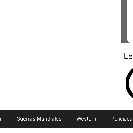
Le
n
Guerras Mundiales
Western
Policiaca