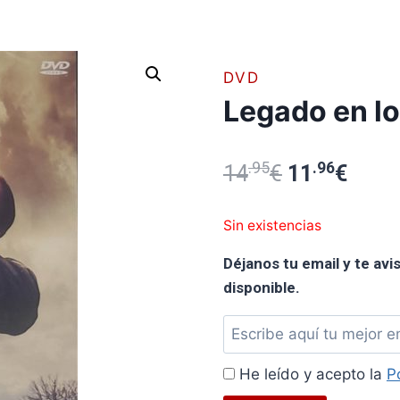
DVD
Legado en l
.95
El
.96
El
14
€
11
€
precio
preci
Sin existencias
original
actua
Déjanos tu email y te av
era:
es:
disponible.
14.95€.
11.96
Déjanos
tu
He leído y acepto la
P
email
y