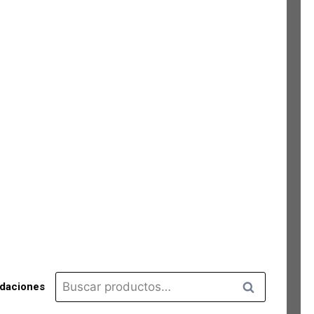
Buscar
Buscar
idaciones
por: