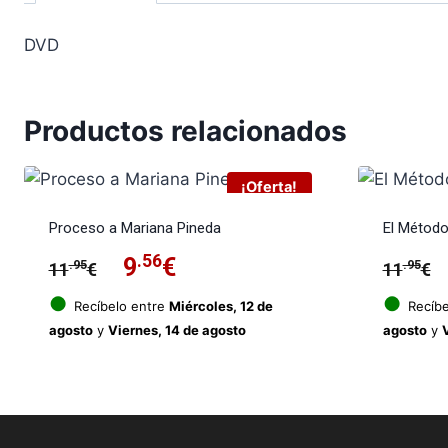
DVD
Productos relacionados
¡Oferta!
Proceso a Mariana Pineda
El Métod
El
.56
El
9
€
.95
.95
11
€
11
€
precio
precio
●
●
Recíbelo entre
Miércoles, 12 de
Recíbe
agosto
y
Viernes, 14 de agosto
agosto
y
original
actual
era:
es:
11.95€.
9.56€.