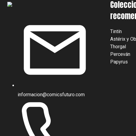
Colecci
recome
Tintín
Astérix y Ob
Thorgal
Perceván
Papyrus
informacion@comicsfuturo.com