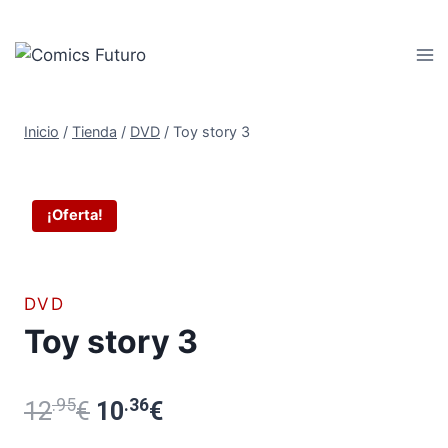
Saltar
al
contenido
Inicio
/
Tienda
/
DVD
/
Toy story 3
¡Oferta!
DVD
Toy story 3
.95
El
.36
El
12
€
10
€