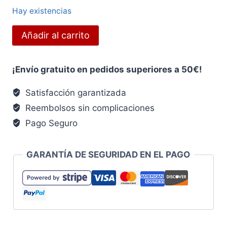
precio
precio
Hay existencias
original
actual
Toy
Añadir al carrito
era:
es:
story
3
12.95€.
10.36€.
¡Envío gratuito en pedidos superiores a 50€!
cantidad
Satisfacción garantizada
Reembolsos sin complicaciones
Pago Seguro
GARANTÍA DE SEGURIDAD EN EL PAGO