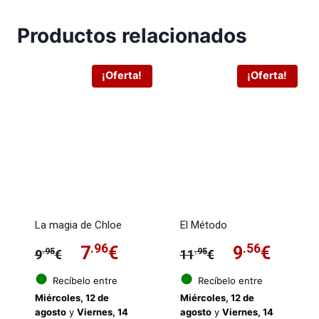
Productos relacionados
¡Oferta!
¡Oferta!
La magia de Chloe
El Método
El
.96
El
El
.56
El
7
€
9
€
.95
.95
9
€
11
€
precio
precio
precio
preci
●
●
Recíbelo entre
Recíbelo entre
Miércoles, 12 de
Miércoles, 12 de
original
actual
original
actua
agosto
y
Viernes, 14
agosto
y
Viernes, 14