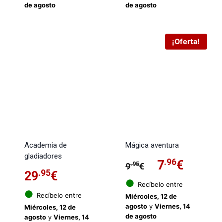
de agosto
de agosto
era:
es:
era:
es:
9.95€.
7.96€.
11.95€.
9.56€
¡Oferta!
Academia de
Mágica aventura
gladiadores
El
.96
El
7
€
.95
9
€
.95
29
€
precio
precio
●
Recíbelo entre
●
Recíbelo entre
Miércoles, 12 de
original
actual
agosto
y
Viernes, 14
Miércoles, 12 de
de agosto
agosto
y
Viernes, 14