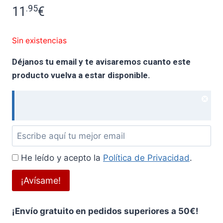
.95
11
€
Sin existencias
Déjanos tu email y te avisaremos cuanto este
producto vuelva a estar disponible.
Dism
noti
Déjanos
tu
He leído y acepto la
Política de Privacidad
.
email
y
¡Avísame!
te
avisaremos
¡Envío gratuito en pedidos superiores a 50€!
cuanto