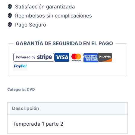
este
Satisfacción garantizada
producto
Reembolsos sin complicaciones
vuelva
Pago Seguro
a
estar
disponible.
GARANTÍA DE SEGURIDAD EN EL PAGO
Categoría:
DVD
Descripción
Temporada 1 parte 2