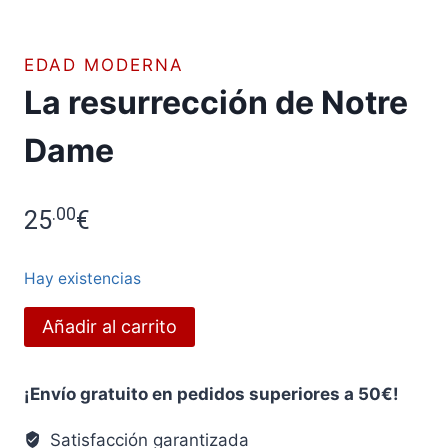
EDAD MODERNA
La resurrección de Notre
Dame
.00
25
€
Hay existencias
La
Añadir al carrito
resurrección
de
¡Envío gratuito en pedidos superiores a 50€!
Notre
Dame
Satisfacción garantizada