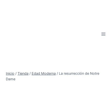
Saltar
al
contenido
Inicio
/
Tienda
/
Edad Moderna
/
La resurrección de Notre
Dame