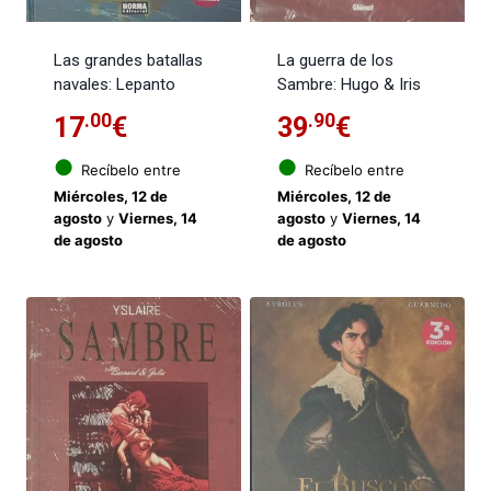
Las grandes batallas
La guerra de los
navales: Lepanto
Sambre: Hugo & Iris
.00
.90
17
€
39
€
●
●
Recíbelo entre
Recíbelo entre
Miércoles, 12 de
Miércoles, 12 de
agosto
y
Viernes, 14
agosto
y
Viernes, 14
de agosto
de agosto