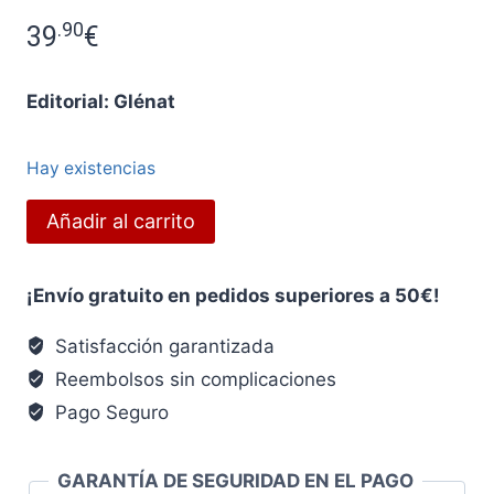
.90
39
€
Editorial: Glénat
Hay existencias
La
Añadir al carrito
guerra
de
¡Envío gratuito en pedidos superiores a 50€!
los
Sambre:
Satisfacción garantizada
Hugo
Reembolsos sin complicaciones
&
Pago Seguro
Iris
cantidad
GARANTÍA DE SEGURIDAD EN EL PAGO