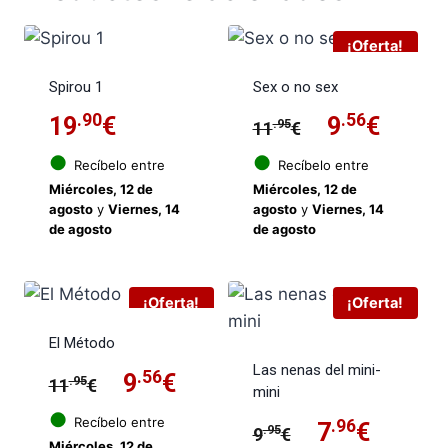
¡Oferta!
Spirou 1
Sex o no sex
.90
El
.56
El
19
€
9
€
.95
11
€
precio
preci
●
●
Recíbelo entre
Recíbelo entre
Miércoles, 12 de
Miércoles, 12 de
original
actua
agosto
y
Viernes, 14
agosto
y
Viernes, 14
de agosto
de agosto
era:
es:
11.95€.
9.56€
¡Oferta!
¡Oferta!
El Método
Las nenas del mini-
El
.56
El
9
€
.95
11
€
mini
precio
precio
●
Recíbelo entre
El
.96
El
7
€
.95
9
€
Miércoles, 12 de