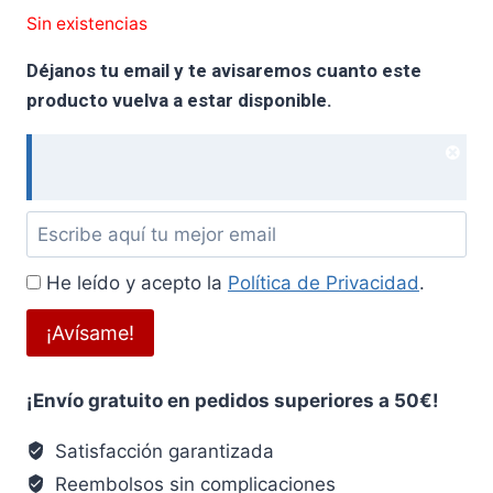
precio
precio
Sin existencias
original
actual
Déjanos tu email y te avisaremos cuanto este
era:
es:
producto vuelva a estar disponible.
11.95€.
9.56€.
Dism
noti
Déjanos
tu
He leído y acepto la
Política de Privacidad
.
email
y
¡Avísame!
te
avisaremos
¡Envío gratuito en pedidos superiores a 50€!
cuanto
este
Satisfacción garantizada
producto
Reembolsos sin complicaciones
vuelva