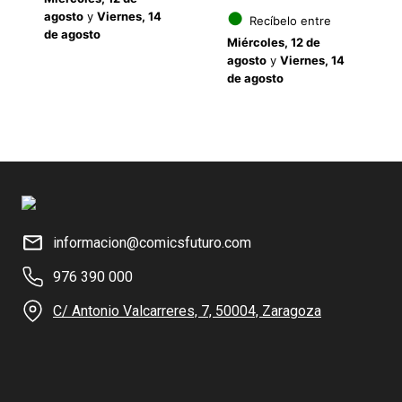
original
actual
precio
precio
●
agosto
y
Viernes, 14
Recíbelo entre
de agosto
era:
es:
Miércoles, 12 de
original
actual
agosto
y
Viernes, 14
11.95€.
9.56€.
de agosto
era:
es:
9.95€.
7.96€.
informacion@comicsfuturo.com
976 390 000
C/ Antonio Valcarreres, 7, 50004, Zaragoza