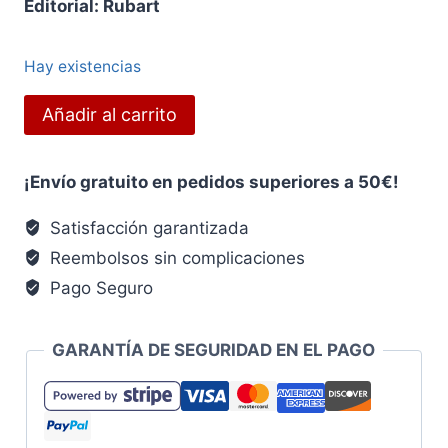
Editorial: Rubart
Hay existencias
¡Zaragoza
Añadir al carrito
no
se
¡Envío gratuito en pedidos superiores a 50€!
rinde!
cantidad
Satisfacción garantizada
Reembolsos sin complicaciones
Pago Seguro
GARANTÍA DE SEGURIDAD EN EL PAGO