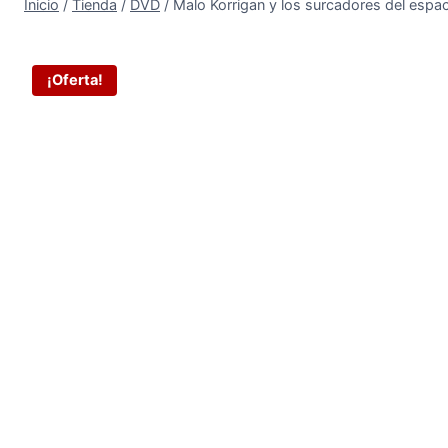
Inicio
/
Tienda
/
DVD
/
Malo Korrigan y los surcadores del espa
¡Oferta!