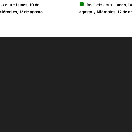
precio
prec
●
lo entre
Lunes, 10 de
Recíbelo entre
Lunes, 10
Miércoles, 12 de agosto
agosto
y
Miércoles, 12 de a
original
actu
era:
es:
11.95€.
9.56