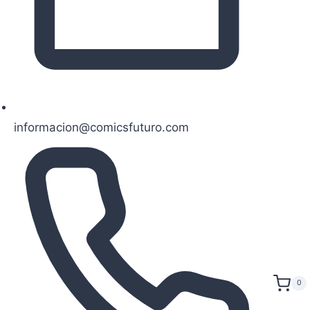
informacion@comicsfuturo.com
0