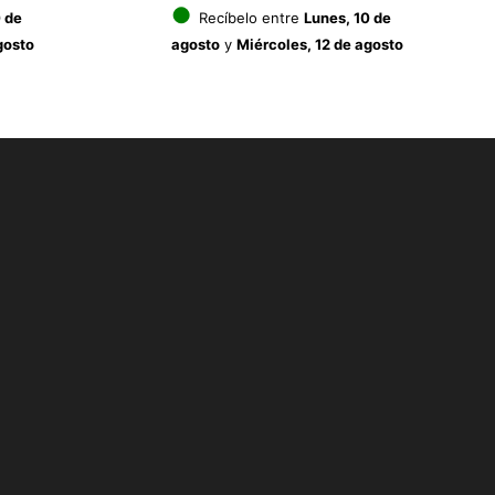
io
●
 de
Recíbelo entre
Lunes, 10 de
gosto
agosto
y
Miércoles, 12 de agosto
al
€.