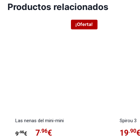
Productos relacionados
¡Oferta!
Las nenas del mini-mini
Spirou 3
El
.96
El
.90
7
€
19
.95
9
€