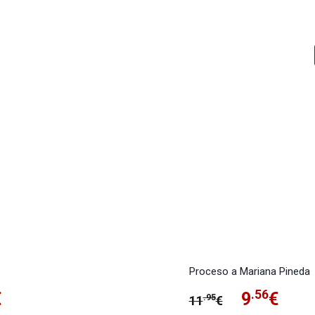
Proceso a Mariana Pineda
El
.56
El
€
9
€
.95
11
€