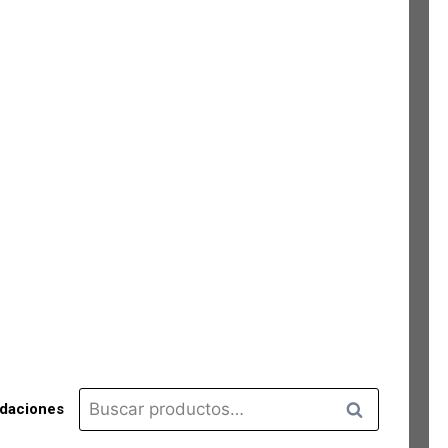
Buscar
Buscar
idaciones
por: