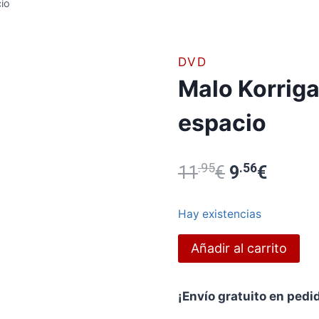
cio
DVD
Malo Korriga
espacio
.95
El
.56
El
11
€
9
€
precio
precio
Hay existencias
original
actual
Malo
Añadir al carrito
era:
es:
Korrigan
y
11.95€.
9.56€.
¡Envío gratuito en pedi
los