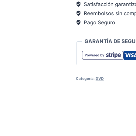
surcadores
Satisfacción garanti
del
Reembolsos sin comp
espacio
Pago Seguro
cantidad
GARANTÍA DE SEGU
Categoría:
DVD