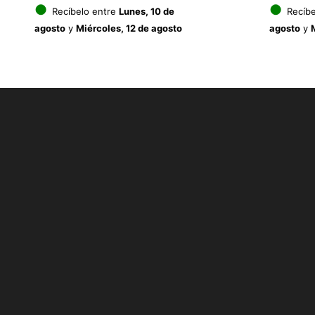
precio
precio
●
●
Recíbelo entre
Lunes, 10 de
Recíbe
agosto
y
Miércoles, 12 de agosto
agosto
y
original
actual
era:
es:
9.95€.
7.96€.