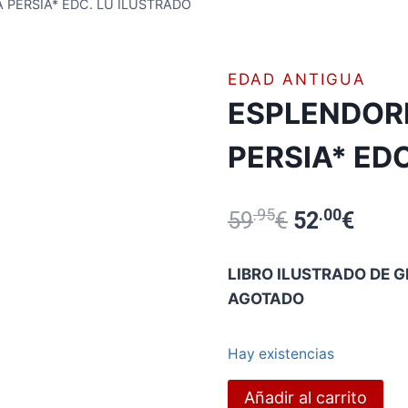
 PERSIA* EDC. LU ILUSTRADO
EDAD ANTIGUA
ESPLENDORE
PERSIA* ED
.95
El
.00
El
59
€
52
€
precio
preci
LIBRO ILUSTRADO DE
original
actua
AGOTADO
era:
es:
Hay existencias
59.95€.
52.00
ESPLENDORES
Añadir al carrito