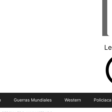
Le
n
Guerras Mundiales
Western
Policiaca