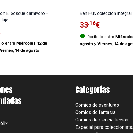
or: El bosque carnívoro –
Ben Hur, colección integral
 lujo
.16
33
€
€
●
Recíbelo entre
Miércoles
lo entre
Miércoles, 12 de
agosto
y
Viernes, 14 de ago
Viernes, 14 de agosto
ones
Categorías
ndadas
Comics de aventuras
Comics de fantasía
Comics de ciencia ficción
élix
Especial para coleccionista