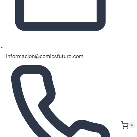
informacion@comicsfuturo.com
0