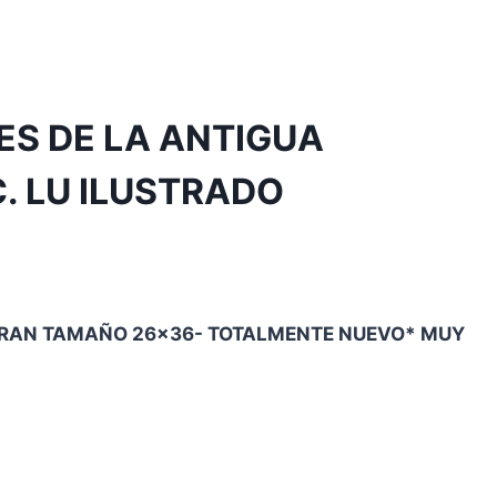
S DE LA ANTIGUA
C. LU ILUSTRADO
o
 GRAN TAMAÑO 26×36- TOTALMENTE NUEVO* MUY
l
€.