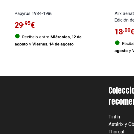
Papyrus 1984-1986
Alix Senat
Edición de
.95
29
€
.00
18
●
Recíbelo entre
Miércoles, 12 de
●
Recíbe
agosto
y
Viernes, 14 de agosto
agosto
y
Colecci
recome
Tintín
Astérix y Ob
Thorgal