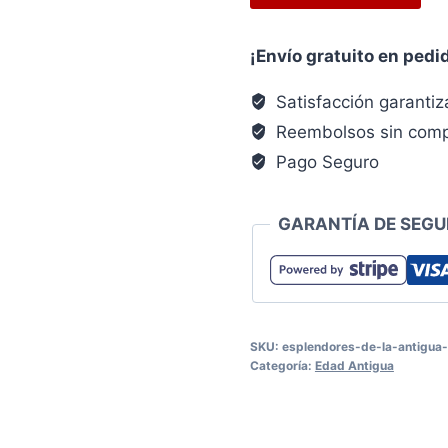
DE
LA
¡Envío gratuito en pedi
ANTIGUA
PERSIA*
Satisfacción garanti
EDC.
Reembolsos sin comp
LU
Pago Seguro
ILUSTRADO
cantidad
GARANTÍA DE SEGU
SKU:
esplendores-de-la-antigua-
Categoría:
Edad Antigua