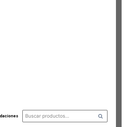
Buscar
Buscar
idaciones
por: