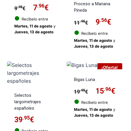
Proceso a Mariana
El
.96
El
7
€
.95
9
€
Pineda
precio
precio
●
Recíbelo entre
El
.56
El
9
€
.95
11
€
Martes, 11 de agosto
y
original
actual
precio
preci
●
Jueves, 13 de agosto
Recíbelo entre
era:
es:
Martes, 11 de agosto
y
original
actua
Jueves, 13 de agosto
9.95€.
7.96€.
era:
es:
11.95€.
9.56€
¡Oferta!
Bigas Luna
El
.96
El
15
€
.95
19
€
Selectos
precio
prec
●
largometrajes
Recíbelo entre
españoles
Martes, 11 de agosto
y
original
actu
Jueves, 13 de agosto
.95
39
€
era:
es:
●
Recíbelo entre