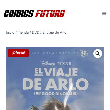
Saltar
al
contenido
Inicio
/
Tienda
/
DVD
/
El viaje de Arlo
¡Oferta!