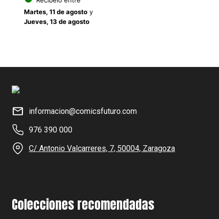
19.95€.
15.9
Martes, 11 de agosto
y
Jueves, 13 de agosto
informacion@comicsfuturo.com
976 390 000
C/ Antonio Valcarreres, 7, 50004, Zaragoza
Colecciones recomendadas