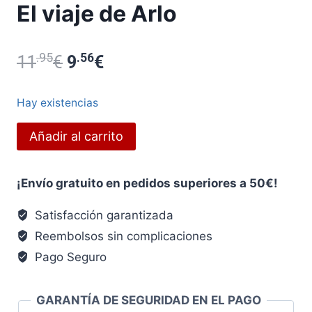
El viaje de Arlo
.95
El
.56
El
11
€
9
€
precio
precio
Hay existencias
original
actual
El
Añadir al carrito
era:
es:
viaje
de
11.95€.
9.56€.
¡Envío gratuito en pedidos superiores a 50€!
Arlo
cantidad
Satisfacción garantizada
Reembolsos sin complicaciones
Pago Seguro
GARANTÍA DE SEGURIDAD EN EL PAGO