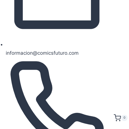
informacion@comicsfuturo.com
0