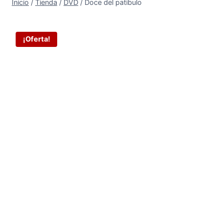
Inicio
/
Tienda
/
DVD
/
Doce del patibulo
¡Oferta!