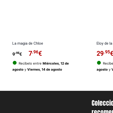
La magia de Chloe
Eloy de la
El
.96
El
.95
7
€
29
.95
9
€
precio
precio
●
●
Recíbelo entre
Miércoles, 12 de
Recíbe
agosto
y
Viernes, 14 de agosto
agosto
y
original
actual
era:
es:
9.95€.
7.96€.
Colecci
recome