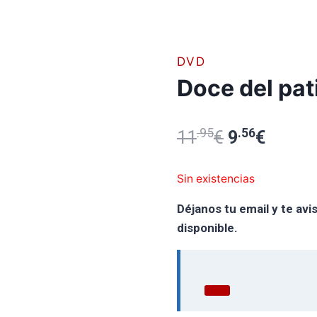
DVD
Doce del pat
.95
El
.56
El
11
€
9
€
precio
precio
Sin existencias
original
actual
Déjanos tu email y te av
era:
es:
disponible.
11.95€.
9.56€.
Dismiss