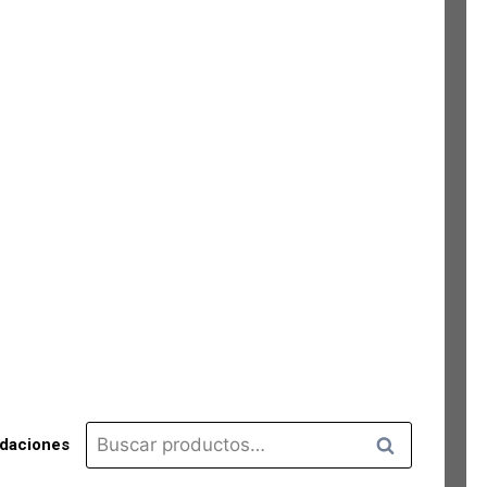
Buscar
Buscar
idaciones
por: