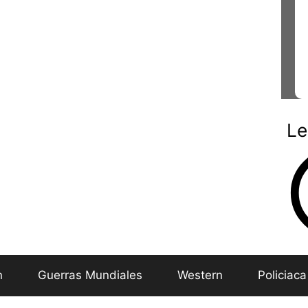
Le
n
Guerras Mundiales
Western
Policiaca