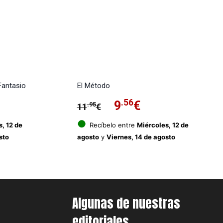
Fantasio
El Método
El
.56
El
9
€
.95
11
€
precio
precio
●
, 12 de
Recíbelo entre
Miércoles, 12 de
sto
agosto
y
Viernes, 14 de agosto
original
actual
era:
es:
11.95€.
9.56€.
Algunas de nuestras
editoriales