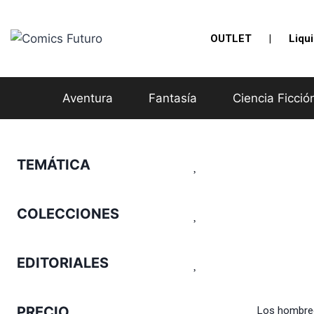
Saltar
al
OUTLET
|
Liqu
contenido
Aventura
Fantasía
Ciencia Ficció
TEMÁTICA
COLECCIONES
EDITORIALES
PRECIO
Los hombre