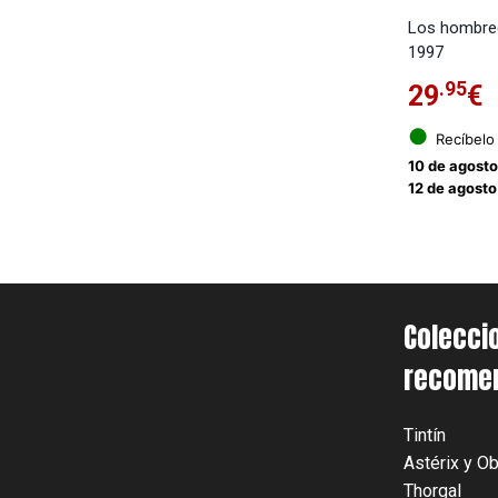
Los hombre
1997
.95
29
€
●
Recíbelo
10 de agost
12 de agosto
Colecci
recome
Tintín
Astérix y Ob
Thorgal