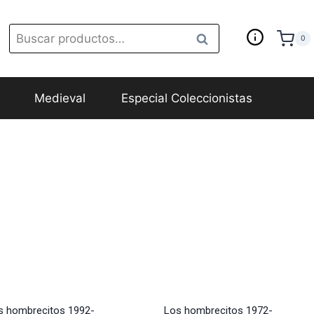
Buscar
Buscar
0
Learn
por:
Medieval
Especial Coleccionistas
s hombrecitos 1992-
Los hombrecitos 1972-