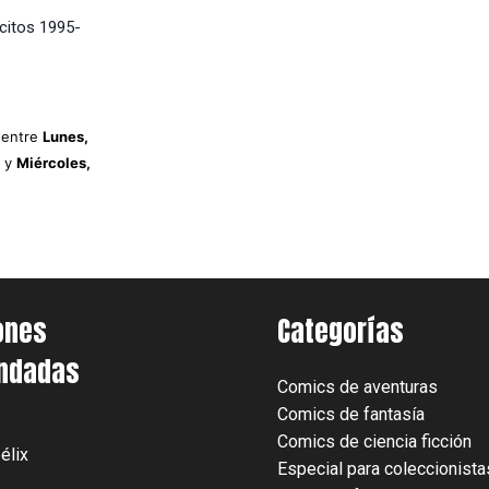
citos 1995-
 entre
Lunes,
o
y
Miércoles,
ones
Categorías
ndadas
Comics de aventuras
Comics de fantasía
Comics de ciencia ficción
élix
Especial para coleccionista