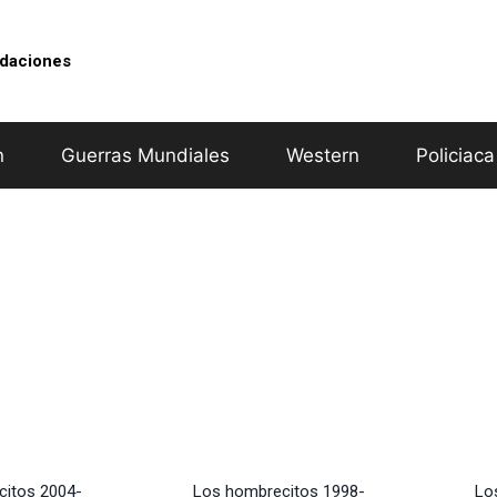
idaciones
n
Guerras Mundiales
Western
Policiaca
citos 2004-
Los hombrecitos 1998-
Lo