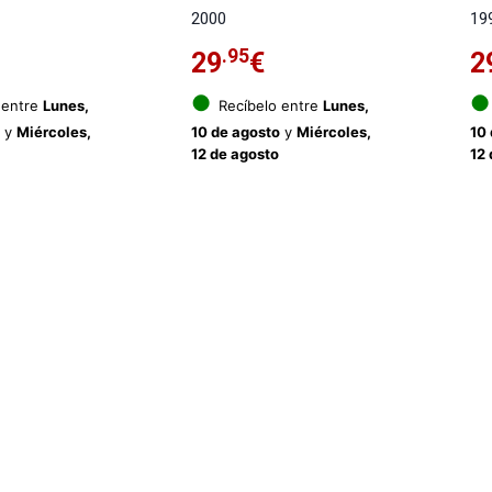
2000
19
.95
29
€
2
●
●
 entre
Lunes,
Recíbelo entre
Lunes,
o
y
Miércoles,
10 de agosto
y
Miércoles,
10
12 de agosto
12 