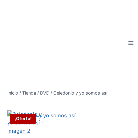
Saltar
al
contenido
Inicio
/
Tienda
/
DVD
/
Celedonio y yo somos así
¡Oferta!