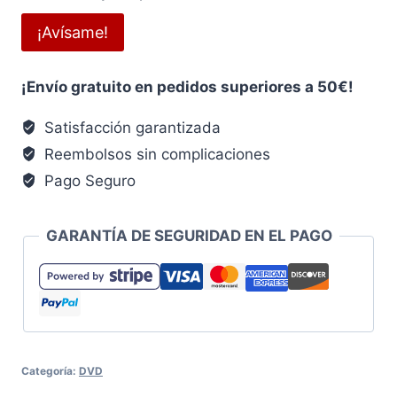
y
¡Avísame!
te
avisaremos
¡Envío gratuito en pedidos superiores a 50€!
cuanto
este
Satisfacción garantizada
producto
Reembolsos sin complicaciones
vuelva
Pago Seguro
a
estar
disponible.
GARANTÍA DE SEGURIDAD EN EL PAGO
Categoría:
DVD