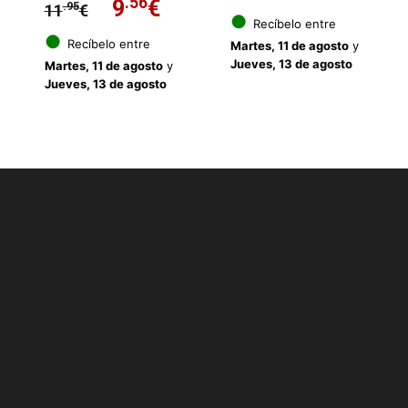
El
.56
El
9
€
.95
11
€
precio
preci
●
Recíbelo entre
precio
precio
●
Recíbelo entre
Martes, 11 de agosto
y
original
actua
Jueves, 13 de agosto
Martes, 11 de agosto
y
original
actual
Jueves, 13 de agosto
era:
es:
era:
es:
11.95€.
9.56€
11.95€.
9.56€.