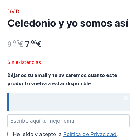
DVD
Celedonio y yo somos así
.95
El
.96
El
9
€
7
€
precio
precio
Sin existencias
original
actual
Déjanos tu email y te avisaremos cuanto este
era:
es:
producto vuelva a estar disponible.
9.95€.
7.96€.
Dism
noti
Déjanos
tu
He leído y acepto la
Política de Privacidad
.
email