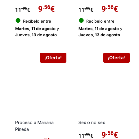
El
.56
El
El
.56
El
9
€
9
€
.95
.95
11
€
11
€
precio
precio
precio
preci
●
●
Recíbelo entre
Recíbelo entre
Martes, 11 de agosto
y
Martes, 11 de agosto
y
original
actual
original
actua
Jueves, 13 de agosto
Jueves, 13 de agosto
era:
es:
era:
es:
11.95€.
9.56€.
11.95€.
9.56€
¡Oferta!
¡Oferta!
Proceso a Mariana
Sex o no sex
Pineda
El
.56
El
9
€
.95
11
€