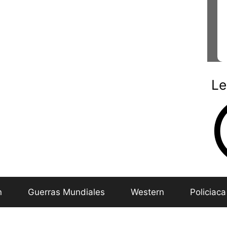
Le
n
Guerras Mundiales
Western
Policiaca