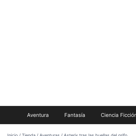
Aventura
Fantasía
Ciencia Ficció
Inicio
/
Tienda
/
Aventuras
/
Asterix tras las huellas del grifo