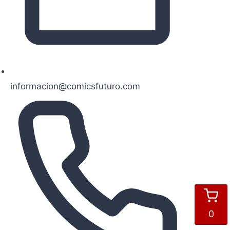
informacion@comicsfuturo.com
0