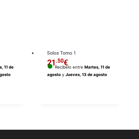
Solos Tomo 1
.50
21
€
●
, 11 de
Recíbelo entre
Martes, 11 de
agosto
agosto
y
Jueves, 13 de agosto