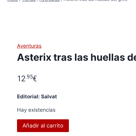
Aventuras
Asterix tras las huellas de
.95
12
€
Editorial: Salvat
Hay existencias
Asterix
Añadir al carrito
tras