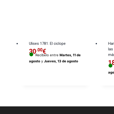
Ulises 1781: El ciclope
Har
las
.00
30
€
●
má
Recíbelo entre
Martes, 11 de
agosto
y
Jueves, 13 de agosto
1
●
ago