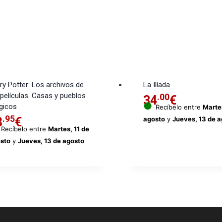
ry Potter: Los archivos de
La Ilíada
 películas. Casas y pueblos
.00
34
€
●
gicos
Recíbelo entre
Martes
.95
8
€
agosto
y
Jueves, 13 de 
Recíbelo entre
Martes, 11 de
sto
y
Jueves, 13 de agosto